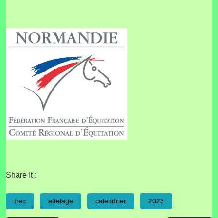
Share It :
trec
attelage
calendrier
2023