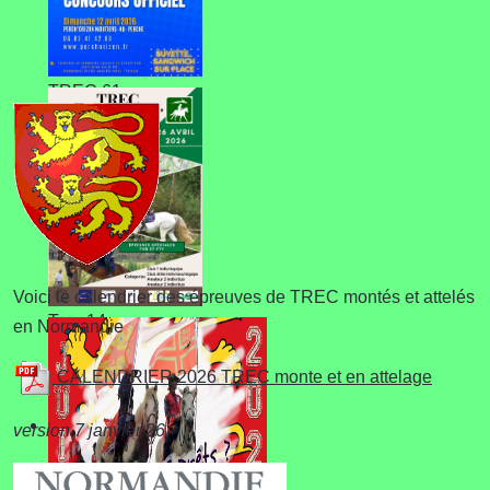
TREC 61
Voici le calendrier des épreuves de TREC montés et attelés
Trec 14
en Normandie
CALENDRIER 2026 TREC monte et en attelage
version 7 janvier 26