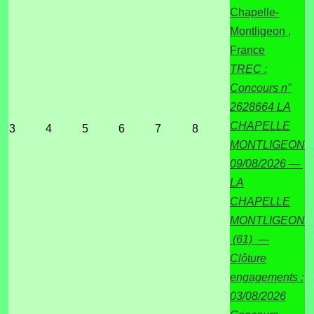
Chapelle-
Montligeon ,
France
TREC :
Concours n°
2628664 LA
CHAPELLE
3
4
5
6
7
8
MONTLIGEON
09/08/2026 —
LA
CHAPELLE
MONTLIGEON
(61) —
Clôture
engagements :
03/08/2026