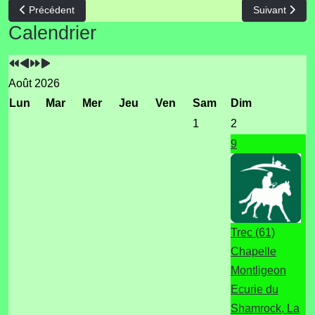
Article précédent : Chalenge PTV normandie 2023
Article suivan
Précédent
Suivant
Année
Mois
Année
Mois
Calendrier
précédente
précédent
suivante
suivant
Août 2026
Lun
Mar
Mer
Jeu
Ven
Sam
Dim
1
2
9
Trec (61)
Chapelle
Montligeon
Ecurie du
Shamrock, La