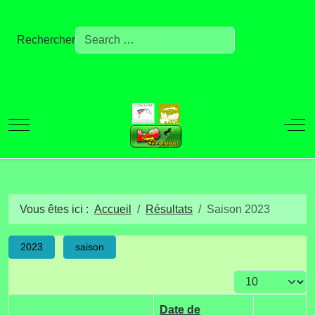
Rechercher
Mobile Menu Toggle
Off
Vous êtes ici :
Accueil
Résultats
Saison 2023
2023
saison
Afficher #
Date de