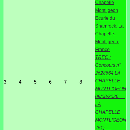
Chapelle
Montligeon
Ecurie du
Shamrock, La
Chapelle-
Montligeon ,
France
TREC :
Concours n°
2628664 LA
CHAPELLE
3
4
5
6
7
8
MONTLIGEON
09/08/2026 —
LA
CHAPELLE
MONTLIGEON
(61) —