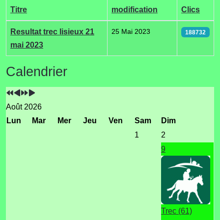
Titre
modification
Clics
Articles
Resultat trec lisieux 21
25 Mai 2023
188732
mai 2023
Année
Mois
Année
Mois
Calendrier
précédente
précédent
suivante
suivant
Août 2026
Lun
Mar
Mer
Jeu
Ven
Sam
Dim
1
2
9
Trec (61)