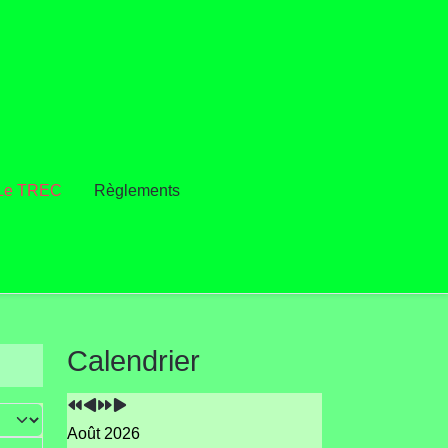
Le TREC
Règlements
Année
Mois
Année
Mois
Calendrier
précédente
précédent
suivante
suivant
#
Août 2026