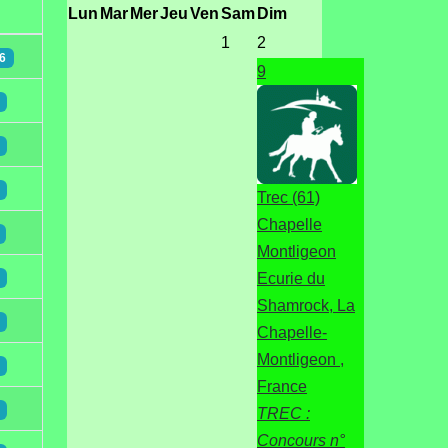
Lun
Mar
Mer
Jeu
Ven
Sam
Dim
1
2
6
9
Trec (61)
Chapelle
Montligeon
Ecurie du
Shamrock, La
Chapelle-
Montligeon ,
France
TREC :
Concours n°