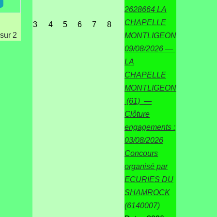
2628664 LA
CHAPELLE
3
4
5
6
7
8
sur 2
MONTLIGEON
09/08/2026 —
LA
CHAPELLE
MONTLIGEON
(61) —
Clôture
engagements :
03/08/2026
Concours
organisé par
ECURIES DU
SHAMROCK
(6140007)