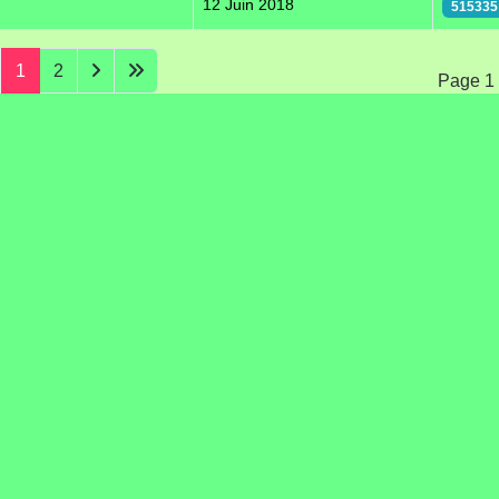
12 Juin 2018
515335
1
2
Page 1 