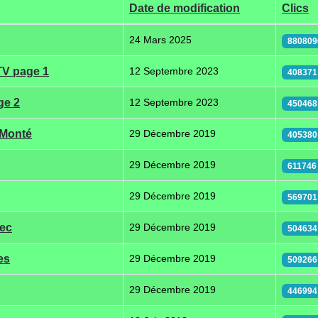
Date de modification
Clics
24 Mars 2025
880809
TV page 1
12 Septembre 2023
408371
ge 2
12 Septembre 2023
450468
 Monté
29 Décembre 2019
405380
29 Décembre 2019
611746
29 Décembre 2019
569701
rec
29 Décembre 2019
504634
es
29 Décembre 2019
509266
29 Décembre 2019
446994