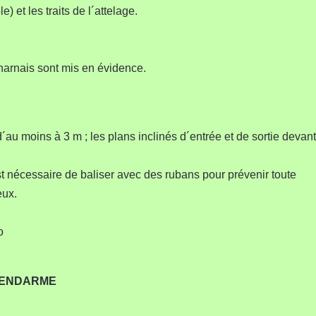
le) et les traits de l´attelage.
s harnais sont mis en évidence.
´au moins à 3 m ; les plans inclinés d´entrée et de sortie devant
t nécessaire de baliser avec des rubans pour prévenir toute
eux.
o
 GENDARME