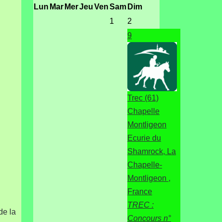
Lun
Mar
Mer
Jeu
Ven
Sam
Dim
1
2
9
Trec (61)
Chapelle
Montligeon
Ecurie du
Shamrock, La
Chapelle-
Montligeon ,
France
TREC :
de la
Concours n°