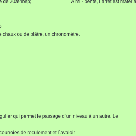
m. Pente de 20ænbsp; A mi - pente, l´arrêt est matéria
o
e chaux ou de plâtre, un chronomètre.
gulier qui permet le passage d´un niveau à un autre. Le
s courroies de reculement et l´avaloir