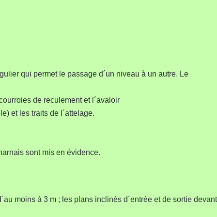
gulier qui permet le passage d´un niveau à un autre. Le
s courroies de reculement et l´avaloir
le) et les traits de l´attelage.
s harnais sont mis en évidence.
´au moins à 3 m ; les plans inclinés d´entrée et de sortie devant