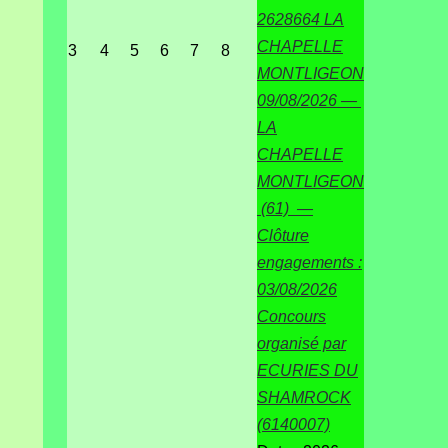
2628664 LA
CHAPELLE
3
4
5
6
7
8
MONTLIGEON
09/08/2026 —
LA
CHAPELLE
MONTLIGEON
(61) —
Clôture
engagements :
03/08/2026
Concours
organisé par
ECURIES DU
SHAMROCK
(6140007)