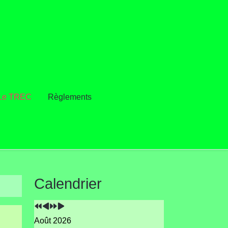
Le TREC
Règlements
Année
Mois
Année
Mois
Calendrier
précédente
précédent
suivante
suivant
Août 2026