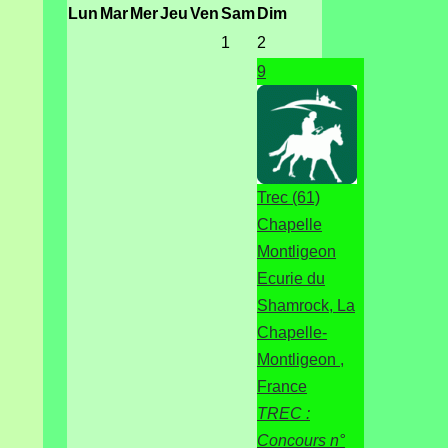
Lun
Mar
Mer
Jeu
Ven
Sam
Dim
1
2
9
Trec (61)
Chapelle
Montligeon
Ecurie du
Shamrock, La
Chapelle-
Montligeon ,
France
TREC :
Concours n°