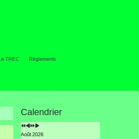
Le TREC
Règlements
Année
Mois
Année
Mois
Calendrier
précédente
précédent
suivante
suivant
Août 2026