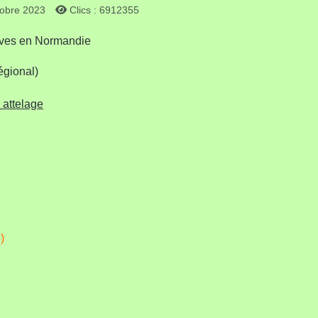
tobre 2023
Clics : 6912355
reuves en Normandie
gional)
attelage
)