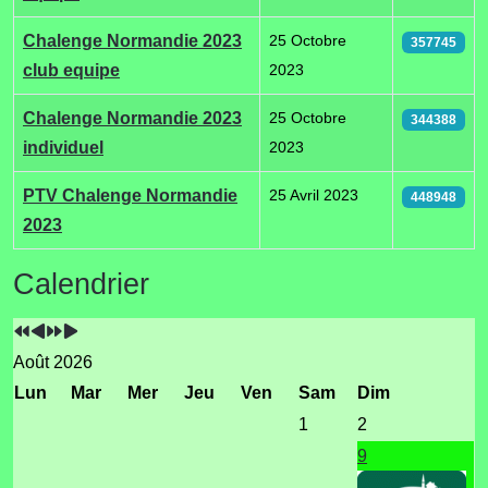
Chalenge Normandie 2023
25 Octobre
357745
club equipe
2023
Chalenge Normandie 2023
25 Octobre
344388
individuel
2023
PTV Chalenge Normandie
25 Avril 2023
448948
2023
Année
Mois
Année
Mois
Calendrier
précédente
précédent
suivante
suivant
Août 2026
Lun
Mar
Mer
Jeu
Ven
Sam
Dim
1
2
9