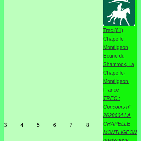
Trec (61)
Chapelle
Montligeon
Ecurie du
Shamrock, La
Chapelle-
Montligeon ,
France
TREC :
Concours n°
2628664 LA
CHAPELLE
3
4
5
6
7
8
MONTLIGEON
09/08/2026 —