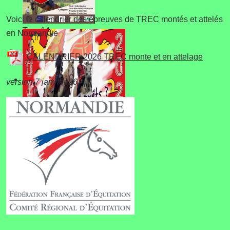
Voici le calendrier des épreuves de TREC montés et attelés
Trec 14
en Normandie
CALENDRIER 2026 TREC monte et en attelage
version 7 janvier 26
Championnat de
Normandie