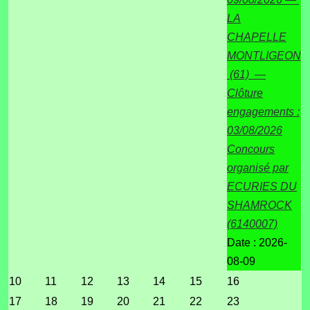
LA
CHAPELLE
MONTLIGEON
(61) —
Clôture
engagements :
03/08/2026
Concours
organisé par
ECURIES DU
SHAMROCK
(6140007)
Date :
2026-
08-09
10
11
12
13
14
15
16
17
18
19
20
21
22
23