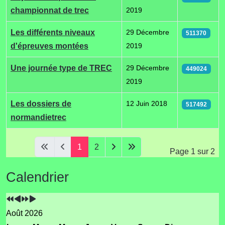
championnat de trec
2019
Les différents niveaux
29 Décembre
511370
d'épreuves montées
2019
Une journée type de TREC
29 Décembre
449024
2019
Les dossiers de
12 Juin 2018
517492
normandietrec
1
2
Page 1 sur 2
Année
Mois
Année
Mois
Calendrier
précédente
précédent
suivante
suivant
Août 2026