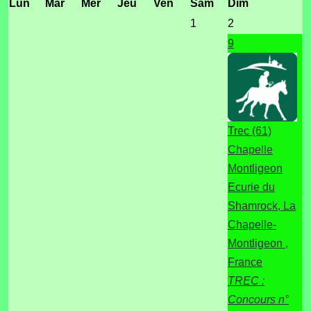
Lun
Mar
Mer
Jeu
Ven
Sam
Dim
1
2
9
Trec (61)
Chapelle
Montligeon
Ecurie du
Shamrock, La
Chapelle-
Montligeon ,
France
TREC :
Concours n°