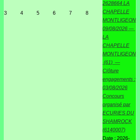
2628664 LA
CHAPELLE
3
4
5
6
7
8
MONTLIGEON
09/08/2026 —
LA
CHAPELLE
MONTLIGEON
(61) —
Clôture
engagements :
03/08/2026
Concours
organisé par
ECURIES DU
SHAMROCK
(6140007)
Date :
2026-