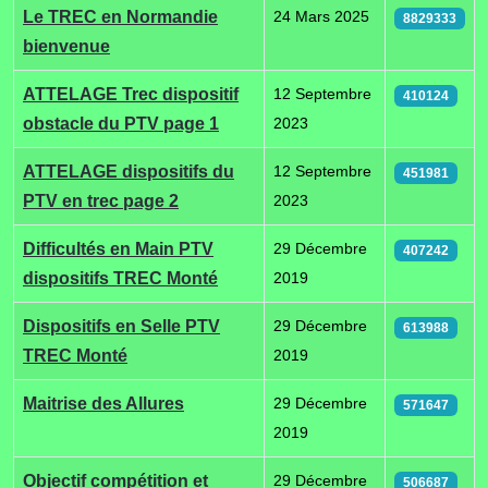
Articles
Le TREC en Normandie
24 Mars 2025
8829333
bienvenue
ATTELAGE Trec dispositif
12 Septembre
410124
obstacle du PTV page 1
2023
ATTELAGE dispositifs du
12 Septembre
451981
PTV en trec page 2
2023
Difficultés en Main PTV
29 Décembre
407242
dispositifs TREC Monté
2019
Dispositifs en Selle PTV
29 Décembre
613988
TREC Monté
2019
Maitrise des Allures
29 Décembre
571647
2019
Objectif compétition et
29 Décembre
506687