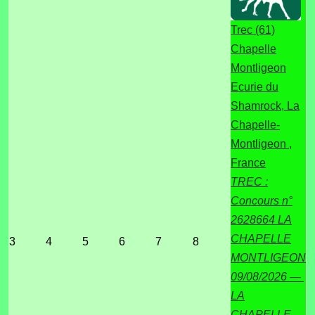
Trec (61)
Chapelle
Montligeon
Ecurie du
Shamrock, La
Chapelle-
Montligeon ,
France
TREC :
Concours n°
2628664 LA
CHAPELLE
3
4
5
6
7
8
MONTLIGEON
09/08/2026 —
LA
CHAPELLE