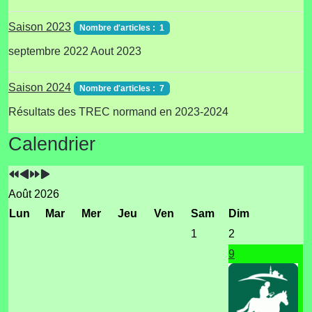
Saison 2023
Nombre d'articles : 1
septembre 2022 Aout 2023
Saison 2024
Nombre d'articles : 7
Résultats des TREC normand en 2023-2024
Année
Mois
Année
Mois
Calendrier
précédente
précédent
suivante
suivant
Août 2026
Lun
Mar
Mer
Jeu
Ven
Sam
Dim
1
2
9