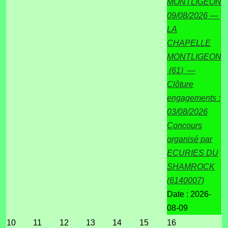
MONTLIGEON
09/08/2026 —
LA
CHAPELLE
MONTLIGEON
(61) —
Clôture
engagements :
03/08/2026
Concours
organisé par
ECURIES DU
SHAMROCK
(6140007)
Date :
2026-
08-09
10
11
12
13
14
15
16