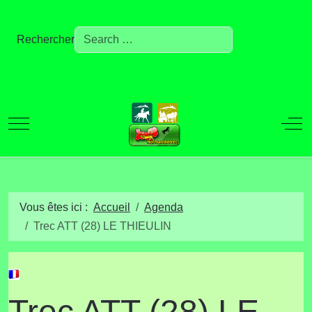
Rechercher
Mobile Menu Toggle
Off
Vous êtes ici :
Accueil
Agenda
Trec ATT (28) LE THIEULIN
Trec ATT (28) LE