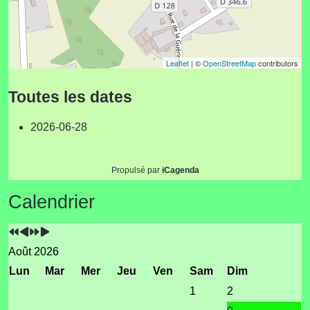
Leaflet
| ©
OpenStreetMap
contributors
Toutes les dates
2026-06-28
Propulsé par
iCagenda
Année
Mois
Année
Mois
Calendrier
précédente
précédent
suivante
suivant
Août 2026
Lun
Mar
Mer
Jeu
Ven
Sam
Dim
1
2