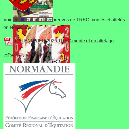
Voici le calendrier des épreuves de TREC montés et attelés
Trec 14
en Normandie
CALENDRIER 2026 TREC monte et en attelage
version 7 janvier 26
Championnat de
Normandie