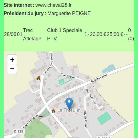
Site internet :
www.cheval28.fr
Président du jury :
Marguerite PEIGNE
Trec
Club 1 Speciale
0
28/06
01
1
-
20.00 €
25.00 €
-
-
Attelage
PTV
(0)
+
−