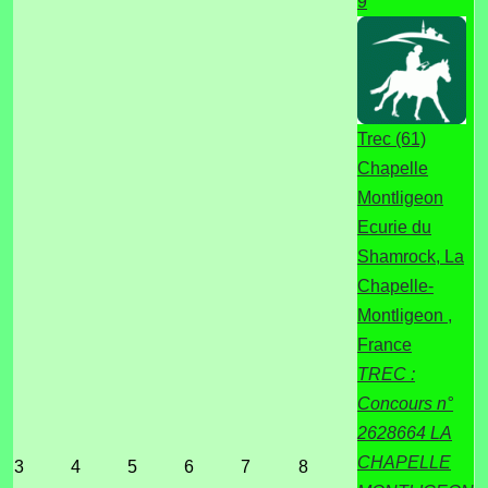
9
Trec (61)
Chapelle
Montligeon
Ecurie du
Shamrock, La
Chapelle-
Montligeon ,
France
TREC :
Concours n°
2628664 LA
CHAPELLE
3
4
5
6
7
8