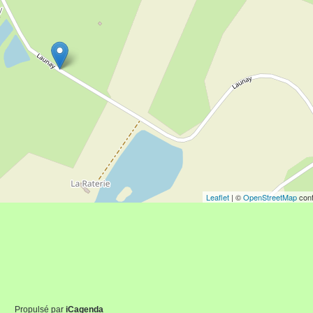
Leaflet
| ©
OpenStreetMap
cont
Propulsé par
iCagenda