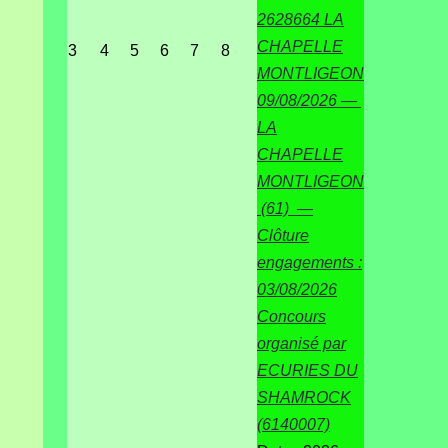
2628664 LA
CHAPELLE
3
4
5
6
7
8
MONTLIGEON
09/08/2026 —
LA
CHAPELLE
MONTLIGEON
(61) —
Clôture
engagements :
03/08/2026
Concours
organisé par
ECURIES DU
SHAMROCK
(6140007)