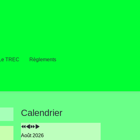
Le TREC
Règlements
Année
Mois
Année
Mois
Calendrier
précédente
précédent
suivante
suivant
Août 2026