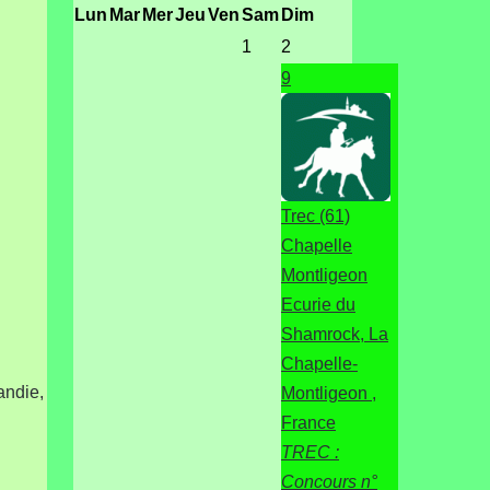
Lun
Mar
Mer
Jeu
Ven
Sam
Dim
1
2
9
Trec (61)
Chapelle
Montligeon
Ecurie du
Shamrock, La
Chapelle-
ndie,
Montligeon ,
France
TREC :
Concours n°